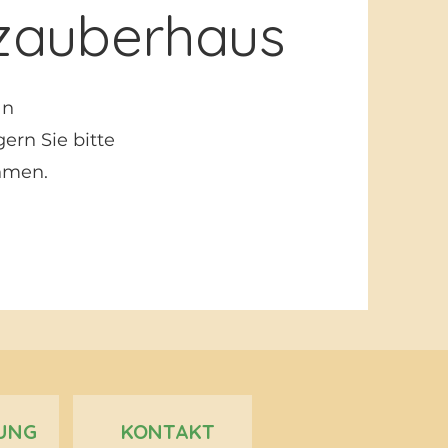
zauberhaus
an
ern Sie bitte
hmen.
UNG
KONTAKT