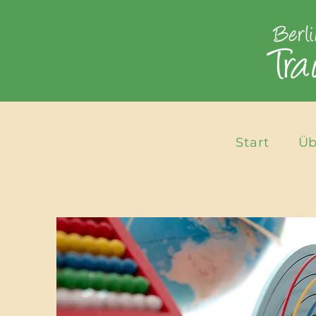
Start
Üb