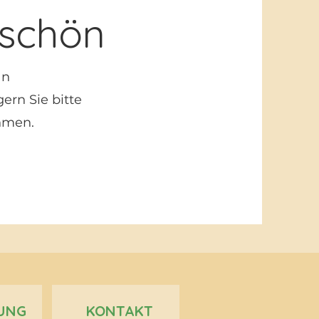
schön
an
ern Sie bitte
hmen.
UNG
KONTAKT